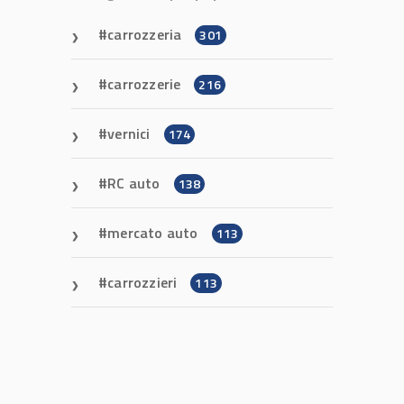
carrozzeria
301
carrozzerie
216
vernici
174
RC auto
138
mercato auto
113
carrozzieri
113