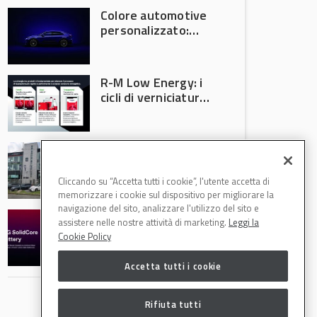
Colore automotive
personalizzato:
quando la
verniciatura
diventa ingegneria
R-M Low Energy: i
di precisione
cicli di verniciatura
che riducono
consumi energetici,
tempi e costi in
Il Gruppo Intergea
carrozzeria
si rafforza in
Lombardia
Cliccando su “Accetta tutti i cookie”, l'utente accetta di
memorizzare i cookie sul dispositivo per migliorare la
navigazione del sito, analizzare l'utilizzo del sito e
Batterie semi-
assistere nelle nostre attività di marketing.
Leggi la
solide: la
Cookie Policy
tecnologia che
potrebbe
Accetta tutti i cookie
accelerare la
rivoluzione
dell’auto elettrica
Rifiuta tutti