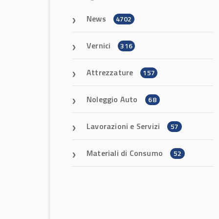
News
4702
Vernici
316
Attrezzature
157
Noleggio Auto
68
Lavorazioni e Servizi
57
Materiali di Consumo
52