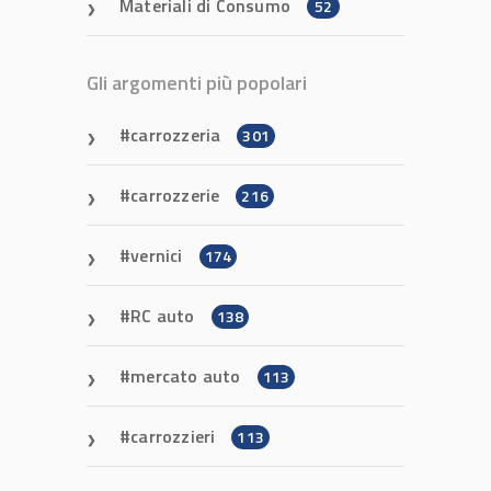
Materiali di Consumo
52
Gli argomenti più popolari
carrozzeria
301
carrozzerie
216
vernici
174
RC auto
138
mercato auto
113
carrozzieri
113