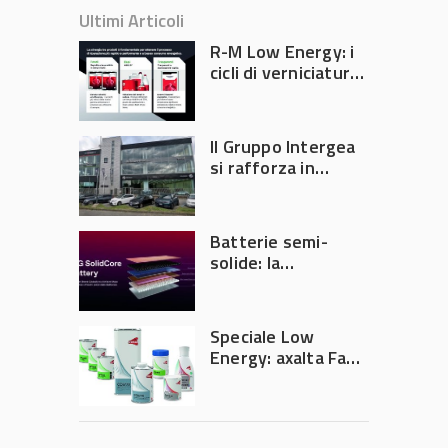
Ultimi Articoli
R-M Low Energy: i
cicli di verniciatura
che riducono
consumi energetici,
tempi e costi in
Il Gruppo Intergea
carrozzeria
si rafforza in
Lombardia
Batterie semi-
solide: la
tecnologia che
potrebbe
accelerare la
Speciale Low
rivoluzione
Energy: axalta Fast
dell’auto elettrica
Cure Low Energy: la
tecnologia che
riduce consumi
energetici e