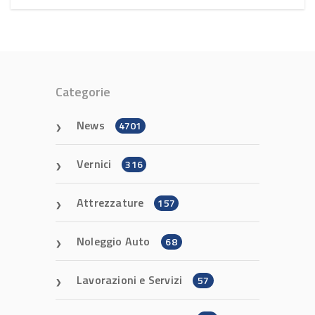
Categorie
News
4701
Vernici
316
Attrezzature
157
Noleggio Auto
68
Lavorazioni e Servizi
57