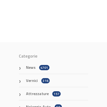
Categorie
News
4701
Vernici
316
Attrezzature
157
Noleggio Auto
68