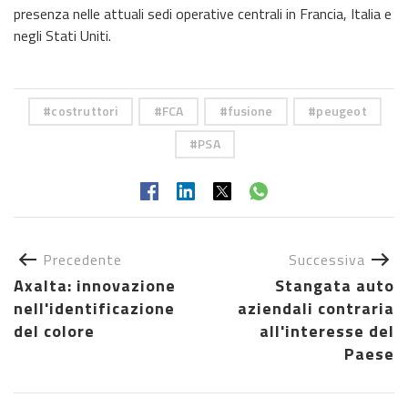
presenza nelle attuali sedi operative centrali in Francia, Italia e
negli Stati Uniti.
costruttori
FCA
fusione
peugeot
PSA
Precedente
Successiva
Axalta: innovazione
Stangata auto
nell'identificazione
aziendali contraria
del colore
all'interesse del
Paese