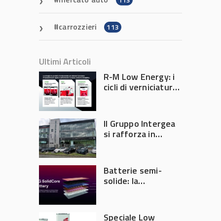
carrozzieri
113
Ultimi Articoli
R-M Low Energy: i
cicli di verniciatura
che riducono
consumi energetici,
tempi e costi in
Il Gruppo Intergea
carrozzeria
si rafforza in
Lombardia
Batterie semi-
solide: la
tecnologia che
potrebbe
accelerare la
Speciale Low