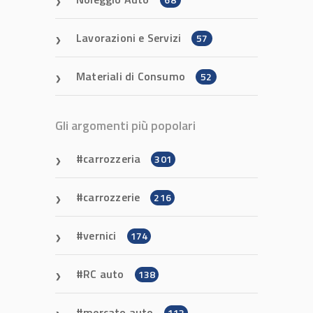
Lavorazioni e Servizi
57
Materiali di Consumo
52
Gli argomenti più popolari
carrozzeria
301
carrozzerie
216
vernici
174
RC auto
138
mercato auto
113