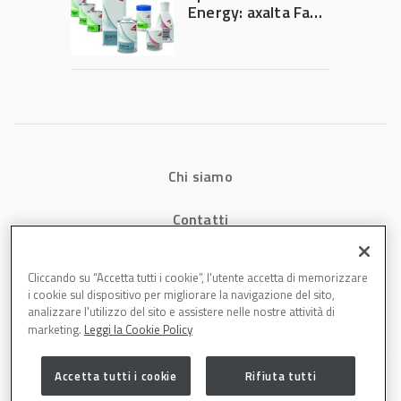
rivoluzione
Energy: axalta Fast
dell’auto elettrica
Cure Low Energy: la
tecnologia che
riduce consumi
energetici e
aumenta la
produttività in
carrozzeria
Chi siamo
Contatti
Privacy
Cliccando su “Accetta tutti i cookie”, l'utente accetta di memorizzare
i cookie sul dispositivo per migliorare la navigazione del sito,
Cookies
analizzare l'utilizzo del sito e assistere nelle nostre attività di
marketing.
Leggi la Cookie Policy
Accetta tutti i cookie
Rifiuta tutti