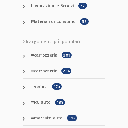
Lavorazioni e Servizi
57
Materiali di Consumo
52
Gli argomenti più popolari
carrozzeria
301
carrozzerie
216
vernici
174
RC auto
138
mercato auto
113