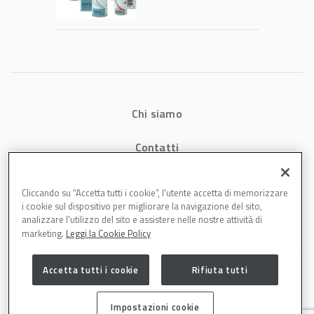
tecnologia che
riduce consumi
energetici e
aumenta la
produttività in
carrozzeria
Chi siamo
Contatti
Privacy
Cliccando su “Accetta tutti i cookie”, l'utente accetta di memorizzare
i cookie sul dispositivo per migliorare la navigazione del sito,
Cookies
analizzare l'utilizzo del sito e assistere nelle nostre attività di
marketing.
Leggi la Cookie Policy
Accetta tutti i cookie
Rifiuta tutti
Impostazioni cookie