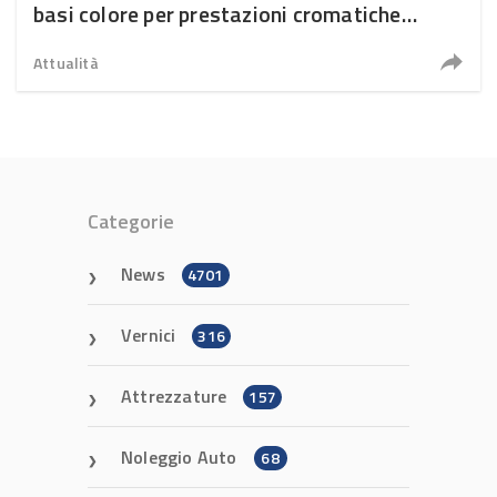
basi colore per prestazioni cromatiche
ancora più avanzate
Attualità
Categorie
News
4701
Vernici
316
Attrezzature
157
Noleggio Auto
68