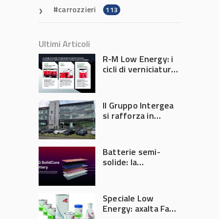
carrozzieri
113
Ultimi Articoli
R-M Low Energy: i
cicli di verniciatura
che riducono
consumi energetici,
tempi e costi in
Il Gruppo Intergea
carrozzeria
si rafforza in
Lombardia
Batterie semi-
solide: la
tecnologia che
potrebbe
accelerare la
Speciale Low
rivoluzione
Energy: axalta Fast
dell’auto elettrica
Cure Low Energy: la