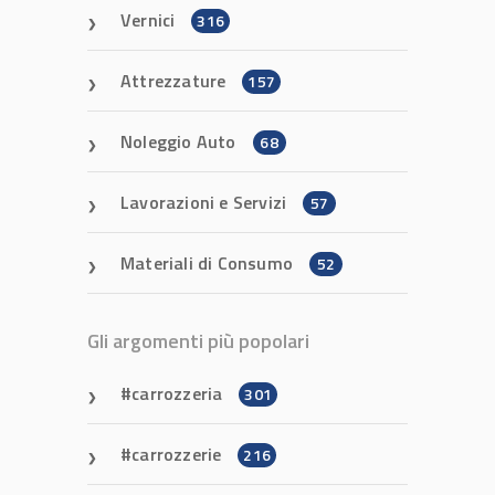
Vernici
316
Attrezzature
157
Noleggio Auto
68
Lavorazioni e Servizi
57
Materiali di Consumo
52
Gli argomenti più popolari
carrozzeria
301
carrozzerie
216