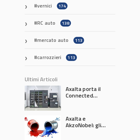
vernici
174
RC auto
138
mercato auto
113
carrozzieri
113
Ultimi Articoli
Axalta porta il
Connected
Refinish
Ecosystem ad
Automechanika
Axalta e
Frankfurt 2026
AkzoNobel: gli
azionisti approvano
la fusione