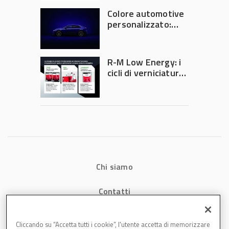
Colore automotive
personalizzato:
quando la
verniciatura
diventa ingegneria
R-M Low Energy: i
di precisione
cicli di verniciatura
che riducono
consumi energetici,
tempi e costi in
carrozzeria
Chi siamo
Contatti
Privacy
Cliccando su “Accetta tutti i cookie”, l'utente accetta di memorizzare