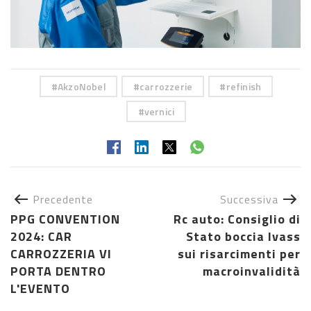
AkzoNobel
carrozzerie
refinish
vernici
Precedente
Successiva
PPG CONVENTION
Rc auto: Consiglio di
2024: CAR
Stato boccia Ivass
CARROZZERIA VI
sui risarcimenti per
PORTA DENTRO
macroinvalidità
L'EVENTO