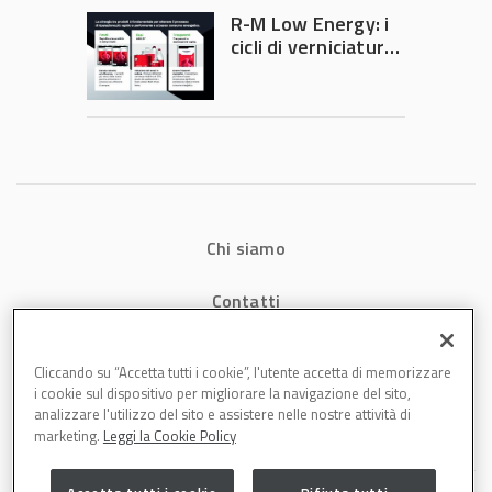
diventa ingegneria
R-M Low Energy: i
di precisione
cicli di verniciatura
che riducono
consumi energetici,
tempi e costi in
carrozzeria
Chi siamo
Contatti
Privacy
Cliccando su “Accetta tutti i cookie”, l'utente accetta di memorizzare
i cookie sul dispositivo per migliorare la navigazione del sito,
Cookies
analizzare l'utilizzo del sito e assistere nelle nostre attività di
marketing.
Leggi la Cookie Policy