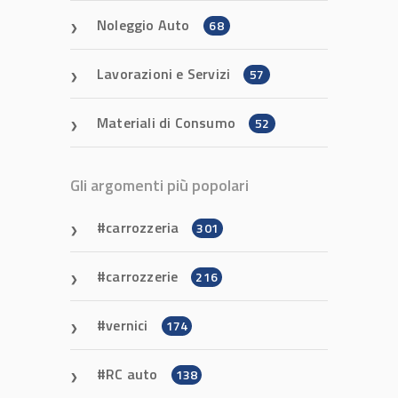
Noleggio Auto
68
Lavorazioni e Servizi
57
Materiali di Consumo
52
Gli argomenti più popolari
carrozzeria
301
carrozzerie
216
vernici
174
RC auto
138