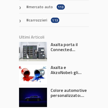
mercato auto
113
carrozzieri
113
Ultimi Articoli
Axalta porta il
Connected
Refinish
Ecosystem ad
Automechanika
Axalta e
Frankfurt 2026
AkzoNobel: gli
azionisti approvano
la fusione
Colore automotive
personalizzato:
quando la
verniciatura