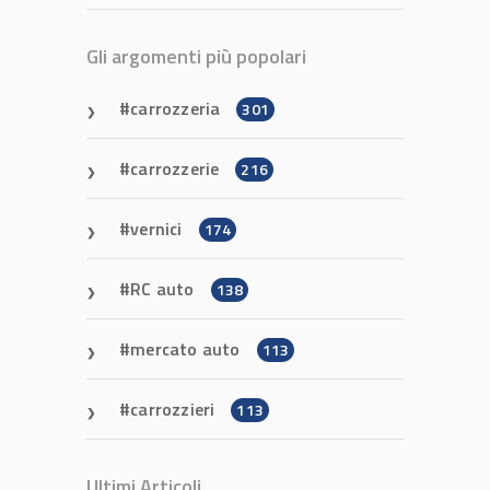
Gli argomenti più popolari
carrozzeria
301
carrozzerie
216
vernici
174
RC auto
138
mercato auto
113
carrozzieri
113
Ultimi Articoli