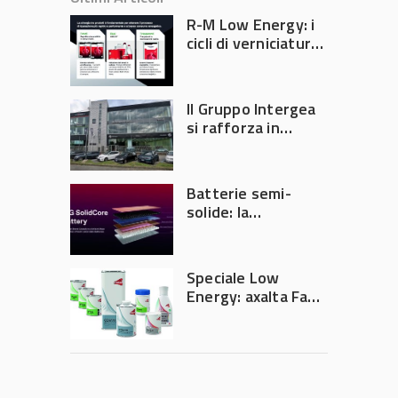
R-M Low Energy: i
cicli di verniciatura
che riducono
consumi energetici,
tempi e costi in
Il Gruppo Intergea
carrozzeria
si rafforza in
Lombardia
Batterie semi-
solide: la
tecnologia che
potrebbe
accelerare la
Speciale Low
rivoluzione
Energy: axalta Fast
dell’auto elettrica
Cure Low Energy: la
tecnologia che
riduce consumi
energetici e
aumenta la