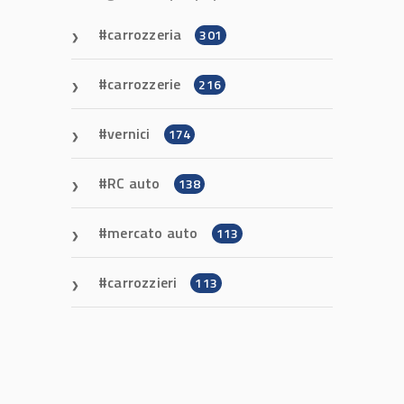
carrozzeria
301
carrozzerie
216
vernici
174
RC auto
138
mercato auto
113
carrozzieri
113