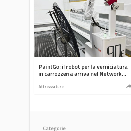
PaintGo: il robot per la verniciatura
in carrozzeria arriva nel Network
Carsafe grazie alla partnership con
Car Color
Attrezzature
Categorie