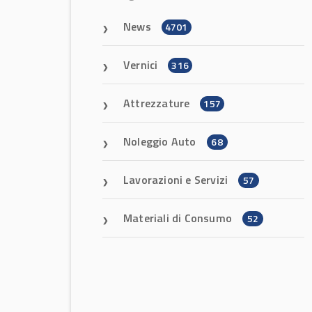
News
4701
Vernici
316
Attrezzature
157
Noleggio Auto
68
Lavorazioni e Servizi
57
Materiali di Consumo
52