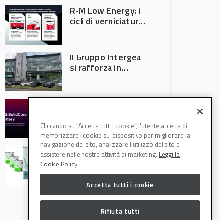
R-M Low Energy: i
cicli di verniciatura
che riducono
consumi energetici,
tempi e costi in
Il Gruppo Intergea
carrozzeria
si rafforza in
Lombardia
Batterie semi-
solide: la
tecnologia che
Cliccando su “Accetta tutti i cookie”, l'utente accetta di
potrebbe
memorizzare i cookie sul dispositivo per migliorare la
accelerare la
navigazione del sito, analizzare l'utilizzo del sito e
Speciale Low
rivoluzione
assistere nelle nostre attività di marketing.
Leggi la
Energy: axalta Fast
dell’auto elettrica
Cookie Policy
Cure Low Energy: la
tecnologia che
Accetta tutti i cookie
riduce consumi
energetici e
aumenta la
Rifiuta tutti