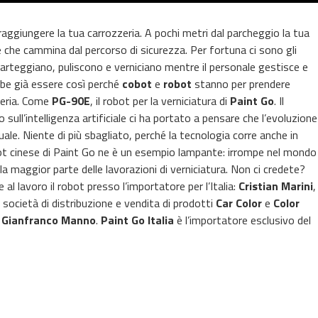
aggiungere la tua carrozzeria. A pochi metri dal parcheggio la tua
e che cammina dal percorso di sicurezza. Per fortuna ci sono gli
 carteggiano, puliscono e verniciano mentre il personale gestisce e
bbe già essere così perché
cobot
e
robot
stanno per prendere
zzeria. Come
PG-90E
, il robot per la verniciatura di
Paint Go
. Il
sull’intelligenza artificiale ci ha portato a pensare che l’evoluzione
uale. Niente di più sbagliato, perché la tecnologia corre anche in
robot cinese di Paint Go ne è un esempio lampante: irrompe nel mondo
la maggior parte delle lavorazioni di verniciatura. Non ci credete?
al lavoro il robot presso l’importatore per l’Italia:
Cristian Marini
,
società di distribuzione e vendita di prodotti
Car Color
e
Color
o
Gianfranco Manno
.
Paint Go Italia
è l’importatore esclusivo del