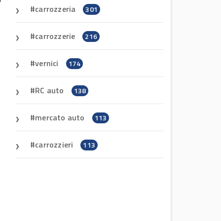
carrozzeria
301
carrozzerie
216
vernici
174
RC auto
138
mercato auto
113
carrozzieri
113