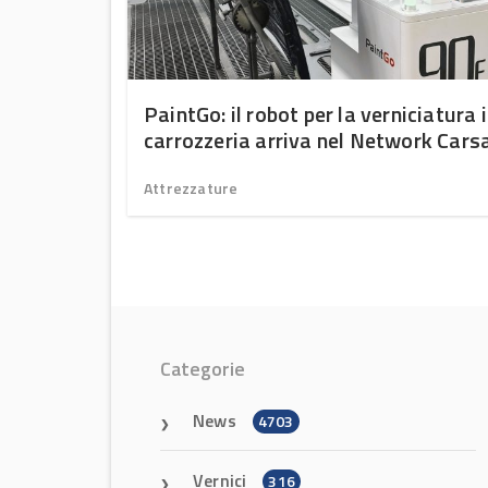
st Cure
PaintGo: il robot per la verniciatura 
iduce
carrozzeria arriva nel Network Cars
la
grazie alla partnership con Car Color
Attrezzature
Categorie
News
4703
Vernici
316