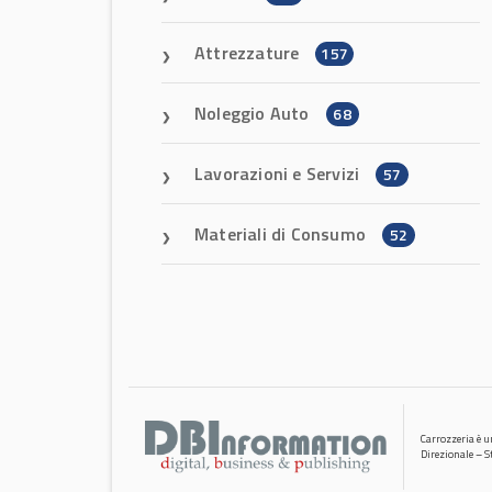
Attrezzature
157
Noleggio Auto
68
Lavorazioni e Servizi
57
Materiali di Consumo
52
Carrozzeria è 
Direzionale – S