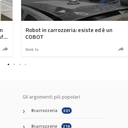
in
Robot in carrozzeria: esiste ed è un
afe
COBOT
Web tv
Gli argomenti più popolari
carrozzeria
301
carrozzerie
216