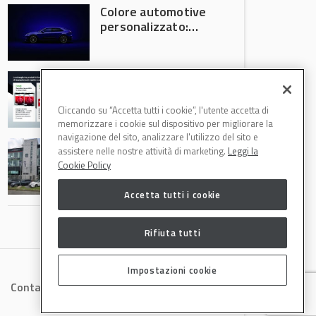
Colore automotive
personalizzato:
quando la
verniciatura
diventa ingegneria
R-M Low Energy: i
di precisione
cicli di verniciatura
che riducono
Cliccando su “Accetta tutti i cookie”, l'utente accetta di
consumi energetici,
memorizzare i cookie sul dispositivo per migliorare la
tempi e costi in
navigazione del sito, analizzare l'utilizzo del sito e
Il Gruppo Intergea
carrozzeria
assistere nelle nostre attività di marketing.
Leggi la
si rafforza in
Cookie Policy
Lombardia
Accetta tutti i cookie
Rifiuta tutti
Impostazioni cookie
Contatti
Privacy
Cookies