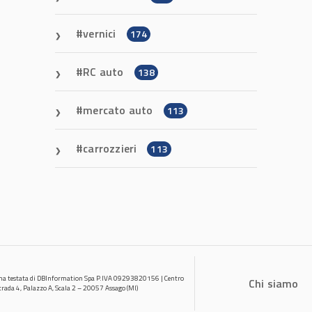
vernici
174
RC auto
138
mercato auto
113
carrozzieri
113
una testata di DBInformation Spa P.IVA 09293820156 | Centro
Chi siamo
trada 4, Palazzo A, Scala 2 – 20057 Assago (MI)