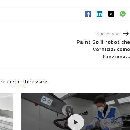
Successiva
Paint Go il robot ch
vernicia: com
funziona..
trebbero interessare