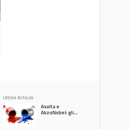
Axalta e AkzoNobel: gli azionisti
approvano la fusione
Attualità
Ultimi Articoli
Axalta e
AkzoNobel: gli
azionisti approvano
la fusione