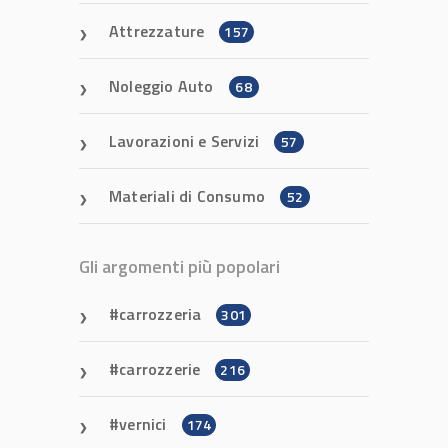
Attrezzature
157
Noleggio Auto
68
Lavorazioni e Servizi
57
Materiali di Consumo
52
Gli argomenti più popolari
carrozzeria
301
carrozzerie
216
vernici
174