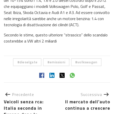
del 10-15% sono i 1.4, 1.6 e 2.0 diesel costruiti dopo il 2012
che equipaggiano i modelli Volkswagen Polo, Golf e Passat,
Seat Ibiza, Skoda Octavia e Audi A1 e A3. Ad essere conivolto
nelle irregolarità sarebbe anche un motore benzina: 1.4 con
tecnologia di disattivazione dei cilindri (ACT).
Secondo le stime, questo ulteriore “strascico” dello scandalo
costerebbe a VW altri 2 miliardi
dieselgate
emissioni
volkswagen
Precedente
Successiva
Veicoli senza rca:
Il mercato dell'auto
Italia seconda in
continua a crescere