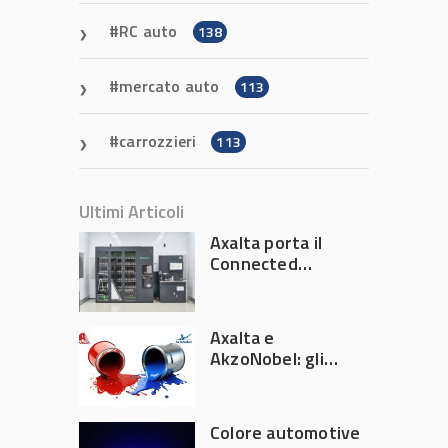
RC auto
138
mercato auto
113
carrozzieri
113
Ultimi Articoli
Axalta porta il
Connected
Refinish
Ecosystem ad
Automechanika
Axalta e
Frankfurt 2026
AkzoNobel: gli
azionisti approvano
la fusione
Colore automotive