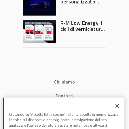
personalizzato:
quando la
verniciatura
diventa ingegneria
R-M Low Energy: i
di precisione
cicli di verniciatura
che riducono
consumi energetici,
tempi e costi in
carrozzeria
Chi siamo
Contatti
Privacy
Cliccando su “Accetta tutti i cookie”, l'utente accetta di memorizzare
i cookie sul dispositivo per migliorare la navigazione del sito,
Cookies
analizzare l'utilizzo del sito e assistere nelle nostre attività di