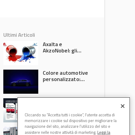
Ultimi Articoli
Axalta e
AkzoNobel: gli
azionisti approvano
la fusione
Colore automotive
personalizzato:
quando la
verniciatura
diventa ingegneria
R-M Low Energy: i
di precisione
cicli di verniciatura
che riducono
Cliccando su “Accetta tutti i cookie”, l'utente accetta di
consumi energetici,
memorizzare i cookie sul dispositivo per migliorare la
tempi e costi in
navigazione del sito, analizzare l'utilizzo del sito e
Il Gruppo Intergea
carrozzeria
assistere nelle nostre attività di marketing.
Leggi la