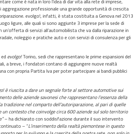
tare come è nata in loro l’idea di dar vita alla rete di imprese,
i aggregazione professionale una grande opportunità di crescita
toriparazione. evolgo!, infatti, è stata costituita a Genova nel 2013
go ligure, alle quali si sono aggiunte 3 imprese per la sede di
 un’offerta di servizi all’automobilista che va dalla riparazione in
radale, noleggio e pratiche auto e con servizi di consulenza per gli
 ed
evolgo!
Torino, sedi che rappresentano le prime espansioni del
quali, a breve, i fondatori contano di aggiungere nuove realtà
ascuna con propria Partita Iva per poter partecipare ai bandi pubblici
lgo! è riuscita a dare un segnale forte al settore automotive sui
erimento delle aziende savonesi che rappresentano l’essenza della
la tradizione nel comparto dell’autoriparazione, al pari di quelle
 un contesto che coinvolge circa 600 aziende sul solo territorio
e”
– ha dichiarato con soddisfazione durante il suo intervento
 continuato – “
L’inserimento della realtà piemontese in questo
orto per lo sviluppo e la crescita della nostra rete, non solo in