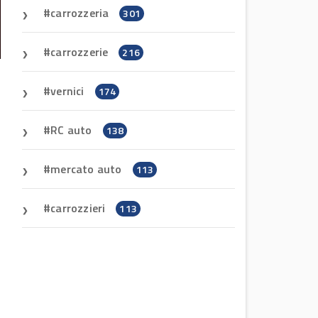
carrozzeria
301
carrozzerie
216
vernici
174
RC auto
138
mercato auto
113
carrozzieri
113