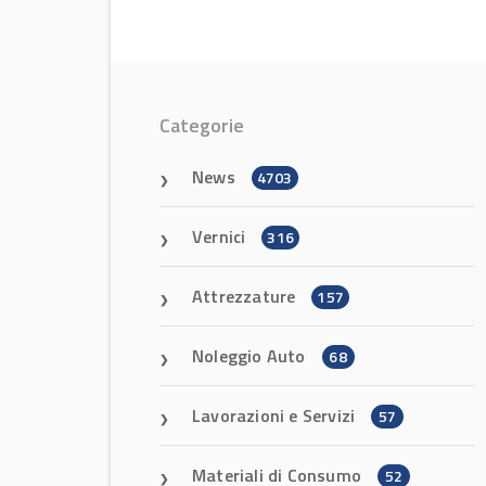
Categorie
News
4703
Vernici
316
Attrezzature
157
Noleggio Auto
68
Lavorazioni e Servizi
57
Materiali di Consumo
52