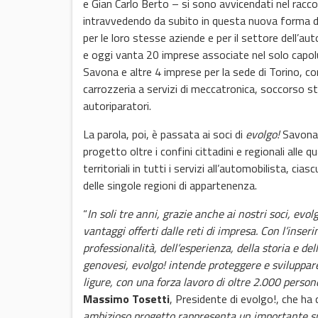
e Gian Carlo Berto – si sono avvicendati nel raccon
intravvedendo da subito in questa nuova forma d
per le loro stesse aziende e per il settore dell’au
e oggi vanta 20 imprese associate nel solo capoluo
Savona e altre 4 imprese per la sede di Torino, con
carrozzeria a servizi di meccatronica, soccorso st
autoriparatori.
La parola, poi, è passata ai soci di
evolgo!
Savona
progetto oltre i confini cittadini e regionali alle 
territoriali in tutti i servizi all’automobilista, ci
delle singole regioni di appartenenza.
“
In soli tre anni, grazie anche ai nostri soci, evo
vantaggi offerti dalle reti di impresa. Con l’ins
professionalità, dell’esperienza, della storia e del
genovesi, evolgo! intende proteggere e sviluppare
ligure, con una forza lavoro di oltre 2.000 person
Massimo Tosetti
, Presidente di evolgo!, che ha
ambizioso progetto rappresenta un importante supp