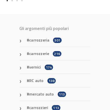
Gli argomenti più popolari
carrozzeria
301
carrozzerie
216
vernici
174
RC auto
138
mercato auto
113
carrozzieri
113