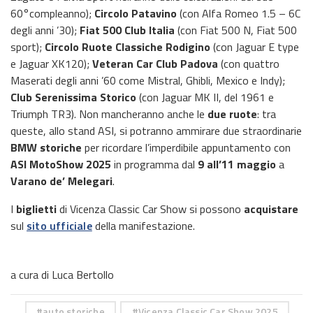
60°compleanno);
Circolo Patavino
(con Alfa Romeo 1.5 – 6C
degli anni ’30);
Fiat 500 Club Italia
(con Fiat 500 N, Fiat 500
sport);
Circolo Ruote Classiche Rodigino
(con Jaguar E type
e Jaguar XK120);
Veteran Car Club Padova
(con quattro
Maserati degli anni ’60 come Mistral, Ghibli, Mexico e Indy);
Club Serenissima Storico
(con Jaguar MK II, del 1961 e
Triumph TR3). Non mancheranno anche le
due ruote
: tra
queste, allo stand ASI, si potranno ammirare due straordinarie
BMW storiche
per ricordare l’imperdibile appuntamento con
ASI MotoShow 2025
in programma dal
9 all’11 maggio
a
Varano de’ Melegari
.
I
biglietti
di Vicenza Classic Car Show si possono
acquistare
sul
sito ufficiale
della manifestazione.
a cura di Luca Bertollo
auto storiche
Vicenza Classic Car Show 2025