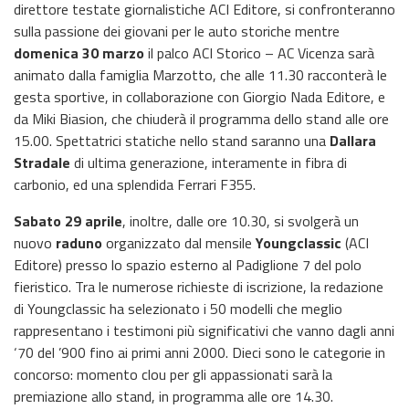
direttore testate giornalistiche ACI Editore, si confronteranno
sulla passione dei giovani per le auto storiche mentre
domenica 30 marzo
il palco ACI Storico – AC Vicenza sarà
animato dalla famiglia Marzotto, che alle 11.30 racconterà le
gesta sportive, in collaborazione con Giorgio Nada Editore, e
da Miki Biasion, che chiuderà il programma dello stand alle ore
15.00. Spettatrici statiche nello stand saranno una
Dallara
Stradale
di ultima generazione, interamente in fibra di
carbonio, ed una splendida Ferrari F355.
Sabato 29 aprile
, inoltre, dalle ore 10.30, si svolgerà un
nuovo
raduno
organizzato dal mensile
Youngclassic
(ACI
Editore) presso lo spazio esterno al Padiglione 7 del polo
fieristico. Tra le numerose richieste di iscrizione, la redazione
di Youngclassic ha selezionato i 50 modelli che meglio
rappresentano i testimoni più significativi che vanno dagli anni
‘70 del ’900 fino ai primi anni 2000. Dieci sono le categorie in
concorso: momento clou per gli appassionati sarà la
premiazione allo stand, in programma alle ore 14.30.