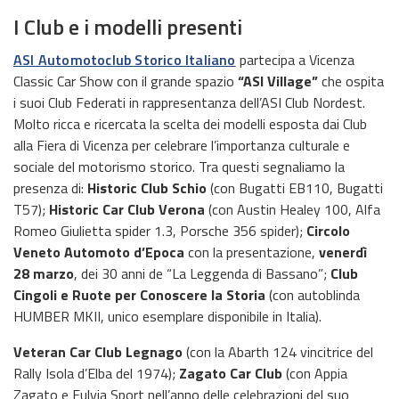
I Club e i modelli presenti
ASI Automotoclub Storico Italiano
partecipa a Vicenza
Classic Car Show con il grande spazio
“ASI Village”
che ospita
i suoi Club Federati in rappresentanza dell’ASI Club Nordest.
Molto ricca e ricercata la scelta dei modelli esposta dai Club
alla Fiera di Vicenza per celebrare l’importanza culturale e
sociale del motorismo storico. Tra questi segnaliamo la
presenza di:
Historic Club Schio
(con Bugatti EB110, Bugatti
T57);
Historic Car Club Verona
(con Austin Healey 100, Alfa
Romeo Giulietta spider 1.3, Porsche 356 spider);
Circolo
Veneto Automoto d’Epoca
con la presentazione,
venerdì
28 marzo
, dei 30 anni de “La Leggenda di Bassano”;
Club
Cingoli e Ruote per Conoscere la Storia
(con autoblinda
HUMBER MKII, unico esemplare disponibile in Italia).
Veteran Car Club Legnago
(con la Abarth 124 vincitrice del
Rally Isola d’Elba del 1974);
Zagato Car Club
(con Appia
Zagato e Fulvia Sport nell’anno delle celebrazioni del suo