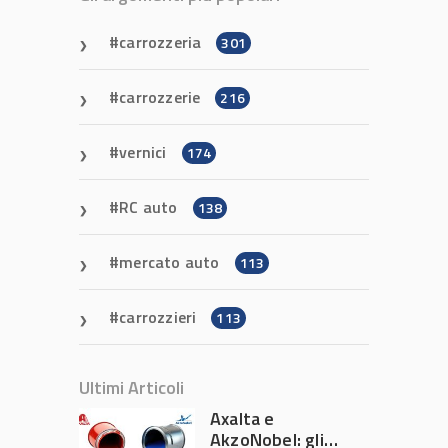
carrozzeria
301
carrozzerie
216
vernici
174
RC auto
138
mercato auto
113
carrozzieri
113
Ultimi Articoli
Axalta e
AkzoNobel: gli