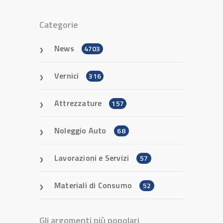
Categorie
News
4703
Vernici
316
Attrezzature
157
Noleggio Auto
68
Lavorazioni e Servizi
57
Materiali di Consumo
52
Gli argomenti più popolari