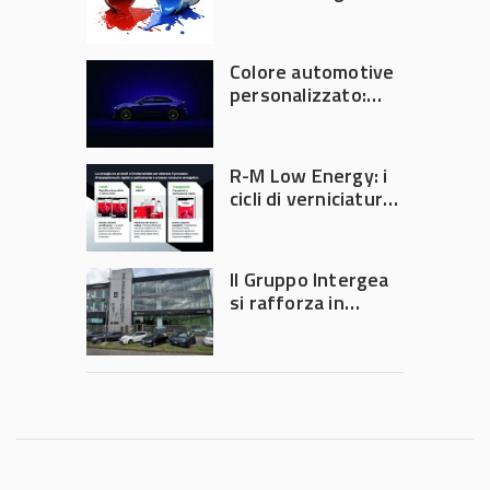
azionisti approvano
la fusione
Colore automotive
personalizzato:
quando la
verniciatura
diventa ingegneria
R-M Low Energy: i
di precisione
cicli di verniciatura
che riducono
consumi energetici,
tempi e costi in
Il Gruppo Intergea
carrozzeria
si rafforza in
Lombardia