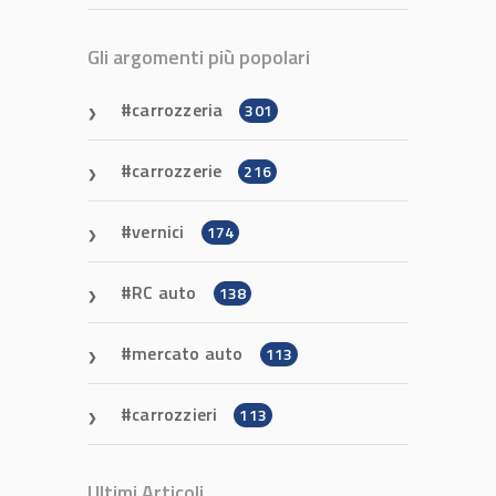
Gli argomenti più popolari
carrozzeria
301
carrozzerie
216
vernici
174
RC auto
138
mercato auto
113
carrozzieri
113
Ultimi Articoli