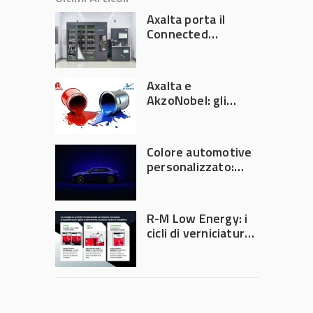
Axalta porta il
Connected
Refinish
Ecosystem ad
Automechanika
Axalta e
Frankfurt 2026
AkzoNobel: gli
azionisti approvano
la fusione
Colore automotive
personalizzato:
quando la
verniciatura
diventa ingegneria
R-M Low Energy: i
di precisione
cicli di verniciatura
che riducono
consumi energetici,
tempi e costi in
carrozzeria