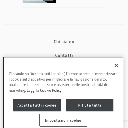
consumi energetici,
tempi e costi in
carrozzeria
Chi siamo
Contatti
Privacy
Cliccando su “Accetta tutti i cookie”, l'utente accetta di memorizzare
i cookie sul dispositivo per migliorare la navigazione del sito,
Cookies
analizzare l'utilizzo del sito e assistere nelle nostre attività di
marketing.
Leggi la Cookie Policy
Accetta tutti i cookie
Rifiuta tutti
Impostazioni cookie
Carrozzeria è una testata di DBInformation Spa P.IVA 09293820156 | Centro