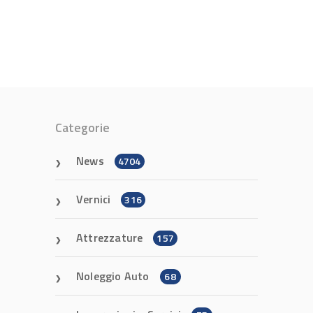
Categorie
News
4704
Vernici
316
Attrezzature
157
Noleggio Auto
68