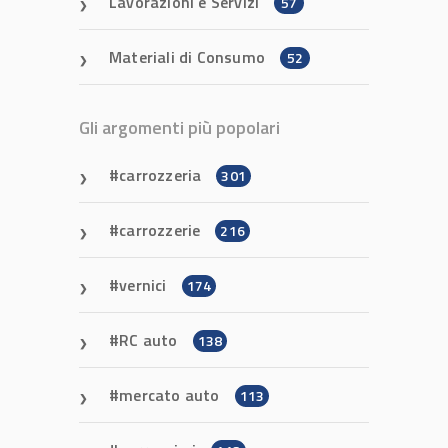
Lavorazioni e Servizi
57
Materiali di Consumo
52
Gli argomenti più popolari
carrozzeria
301
carrozzerie
216
vernici
174
RC auto
138
mercato auto
113