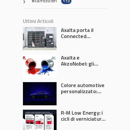
carrozzieri
113
Ultimi Articoli
Axalta porta il
Connected
Refinish
Ecosystem ad
Automechanika
Axalta e
Frankfurt 2026
AkzoNobel: gli
azionisti approvano
la fusione
Colore automotive
personalizzato:
quando la
verniciatura
diventa ingegneria
R-M Low Energy: i
di precisione
cicli di verniciatura
che riducono