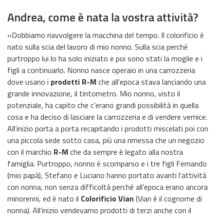
Andrea, come è nata la vostra attività?
«Dobbiamo riavvolgere la macchina del tempo. Il colorificio è
nato sulla scia del lavoro di mio nonno. Sulla scia perché
purtroppo lui lo ha solo iniziato e poi sono stati la moglie e i
figli a continuarlo. Nonno nasce operaio in una carrozzeria
dove usano i
prodotti R-M
che all’epoca stava lanciando una
grande innovazione, il tintometro. Mio nonno, visto il
potenziale, ha capito che c’erano grandi possibilità in quella
cosa e ha deciso di lasciare la carrozzeria e di vendere vernice.
All’inizio porta a porta recapitando i prodotti miscelati poi con
una piccola sede sotto casa, più una rimessa che un negozio
con il marchio
R-M
che da sempre è legato alla nostra
famiglia. Purtroppo, nonno è scomparso e i tre figli Fernando
(mio papà), Stefano e Luciano hanno portato avanti l’attività
con nonna, non senza difficoltà perché all’epoca erano ancora
minorenni, ed è nato il
Colorificio Vian
(Vian è il cognome di
nonna). All’inizio vendevamo prodotti di terzi anche con il