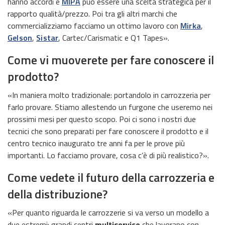
hanno accordi e
MIPA
può essere una scelta strategica per il
rapporto qualità/prezzo. Poi tra gli altri marchi che
commercializziamo facciamo un ottimo lavoro con
Mirka
,
Gelson
,
Sistar
, Cartec/Carismatic e Q1 Tapes».
Come vi muoverete per fare conoscere il
prodotto?
«In maniera molto tradizionale: portandolo in carrozzeria per
farlo provare. Stiamo allestendo un furgone che useremo nei
prossimi mesi per questo scopo. Poi ci sono i nostri due
tecnici che sono preparati per fare conoscere il prodotto e il
centro tecnico inaugurato tre anni fa per le prove più
importanti. Lo facciamo provare, cosa c’è di più realistico?».
Come vedete il futuro della carrozzeria e
della distribuzione?
«Per quanto riguarda le carrozzerie si va verso un modello a
due estremi: grandi centri
multiservice
che lavorano con