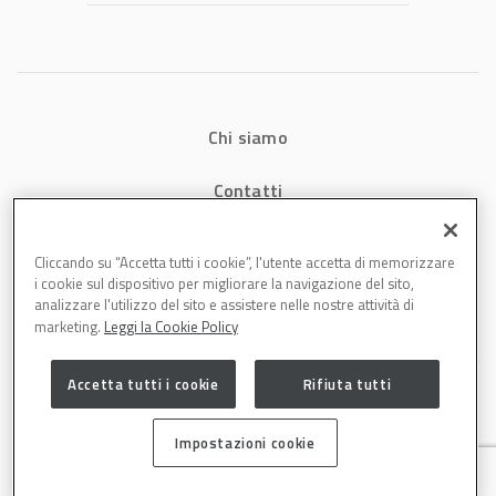
tempi e costi in
carrozzeria
Chi siamo
Contatti
Privacy
Cliccando su “Accetta tutti i cookie”, l'utente accetta di memorizzare
i cookie sul dispositivo per migliorare la navigazione del sito,
Cookies
analizzare l'utilizzo del sito e assistere nelle nostre attività di
marketing.
Leggi la Cookie Policy
Accetta tutti i cookie
Rifiuta tutti
Impostazioni cookie
Carrozzeria è una testata di DBInformation Spa P.IVA 09293820156 | Centro
Direzionale – Strada 4, Palazzo A, Scala 2 – 20057 Assago (MI)