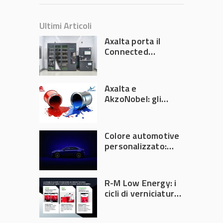
Ultimi Articoli
Axalta porta il
Connected
Refinish
Ecosystem ad
Automechanika
Axalta e
Frankfurt 2026
AkzoNobel: gli
azionisti approvano
la fusione
Colore automotive
personalizzato:
quando la
verniciatura
diventa ingegneria
R-M Low Energy: i
di precisione
cicli di verniciatura
che riducono
consumi energetici,