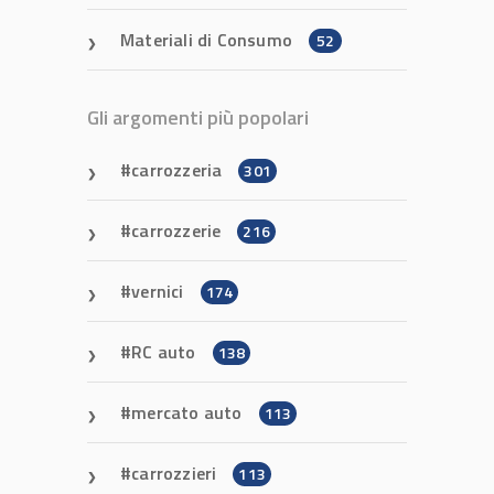
Materiali di Consumo
52
Gli argomenti più popolari
carrozzeria
301
carrozzerie
216
vernici
174
RC auto
138
mercato auto
113
carrozzieri
113