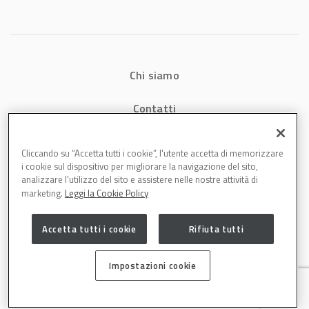
energetici e
aumenta la
produttività in
carrozzeria
Chi siamo
Contatti
Privacy
Cliccando su “Accetta tutti i cookie”, l'utente accetta di memorizzare
i cookie sul dispositivo per migliorare la navigazione del sito,
Cookies
analizzare l'utilizzo del sito e assistere nelle nostre attività di
marketing.
Leggi la Cookie Policy
Accetta tutti i cookie
Rifiuta tutti
Impostazioni cookie
Carrozzeria è una testata di DBInformation Spa P.IVA 09293820156 | Centro
Direzionale – Strada 4, Palazzo A, Scala 2 – 20057 Assago (MI)