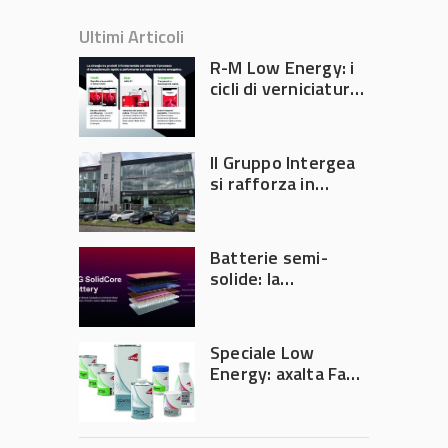
Ultimi Articoli
R-M Low Energy: i
cicli di verniciatura
che riducono
consumi energetici,
tempi e costi in
Il Gruppo Intergea
carrozzeria
si rafforza in
Lombardia
Batterie semi-
solide: la
tecnologia che
potrebbe
accelerare la
Speciale Low
rivoluzione
Energy: axalta Fast
dell’auto elettrica
Cure Low Energy: la
tecnologia che
riduce consumi