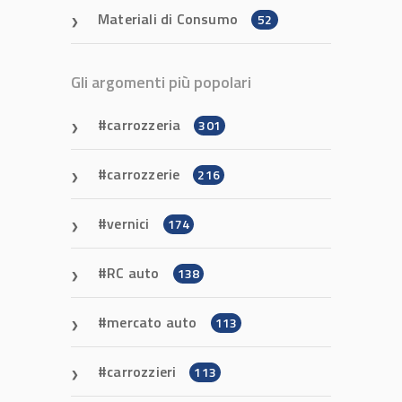
Materiali di Consumo
52
Gli argomenti più popolari
carrozzeria
301
carrozzerie
216
vernici
174
RC auto
138
mercato auto
113
carrozzieri
113