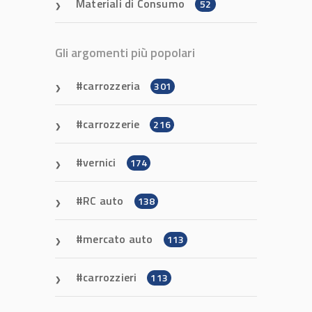
Materiali di Consumo
52
Gli argomenti più popolari
carrozzeria
301
carrozzerie
216
vernici
174
RC auto
138
mercato auto
113
carrozzieri
113