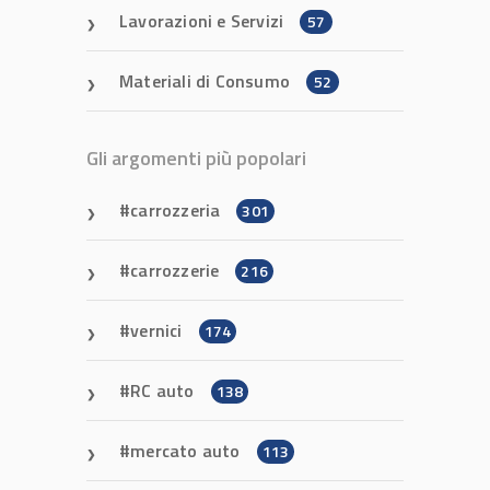
Lavorazioni e Servizi
57
Materiali di Consumo
52
Gli argomenti più popolari
carrozzeria
301
carrozzerie
216
vernici
174
RC auto
138
mercato auto
113