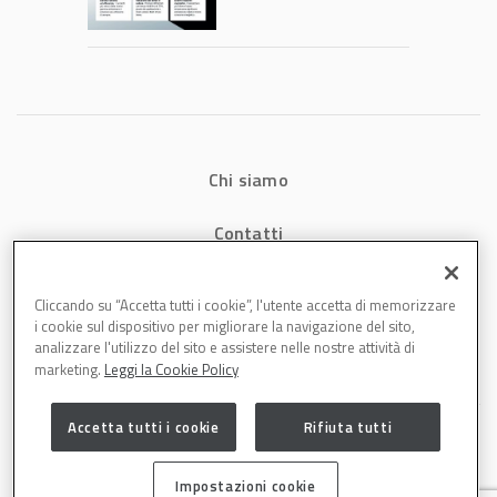
consumi energetici,
tempi e costi in
carrozzeria
Chi siamo
Contatti
Privacy
Cliccando su “Accetta tutti i cookie”, l'utente accetta di memorizzare
i cookie sul dispositivo per migliorare la navigazione del sito,
Cookies
analizzare l'utilizzo del sito e assistere nelle nostre attività di
marketing.
Leggi la Cookie Policy
Accetta tutti i cookie
Rifiuta tutti
Impostazioni cookie