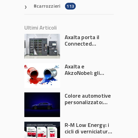
carrozzieri
113
Ultimi Articoli
Axalta porta il
Connected
Refinish
Ecosystem ad
Automechanika
Axalta e
Frankfurt 2026
AkzoNobel: gli
azionisti approvano
la fusione
Colore automotive
personalizzato:
quando la
verniciatura
diventa ingegneria
R-M Low Energy: i
di precisione
cicli di verniciatura
che riducono