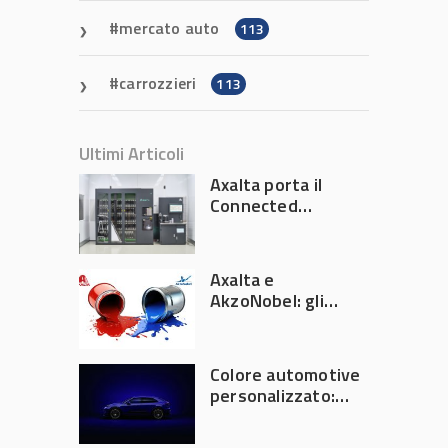
mercato auto
113
carrozzieri
113
Ultimi Articoli
Axalta porta il
Connected
Refinish
Ecosystem ad
Automechanika
Axalta e
Frankfurt 2026
AkzoNobel: gli
azionisti approvano
la fusione
Colore automotive
personalizzato:
quando la
verniciatura