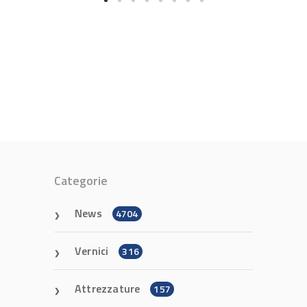
Categorie
News
4704
Vernici
316
Attrezzature
157