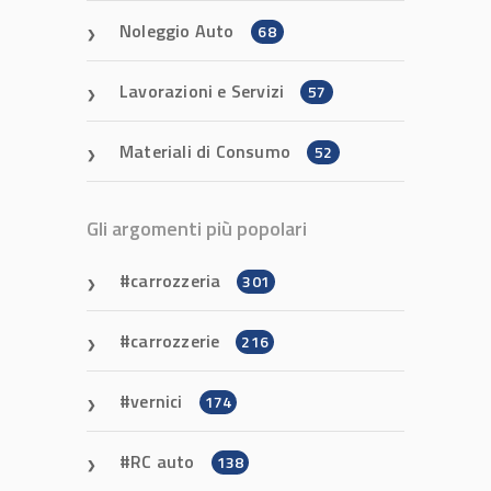
Noleggio Auto
68
Lavorazioni e Servizi
57
Materiali di Consumo
52
Gli argomenti più popolari
carrozzeria
301
carrozzerie
216
vernici
174
RC auto
138