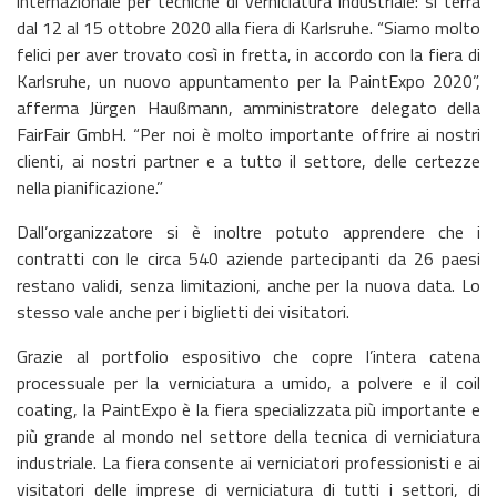
internazionale per tecniche di verniciatura industriale: si terrà
dal 12 al 15 ottobre 2020 alla fiera di Karlsruhe. “Siamo molto
felici per aver trovato così in fretta, in accordo con la fiera di
Karlsruhe, un nuovo appuntamento per la PaintExpo 2020”,
afferma Jürgen Haußmann, amministratore delegato della
FairFair GmbH. “Per noi è molto importante offrire ai nostri
clienti, ai nostri partner e a tutto il settore, delle certezze
nella pianificazione.”
Dall’organizzatore si è inoltre potuto apprendere che i
contratti con le circa 540 aziende partecipanti da 26 paesi
restano validi, senza limitazioni, anche per la nuova data. Lo
stesso vale anche per i biglietti dei visitatori.
Grazie al portfolio espositivo che copre l’intera catena
processuale per la verniciatura a umido, a polvere e il coil
coating, la PaintExpo è la fiera specializzata più importante e
più grande al mondo nel settore della tecnica di verniciatura
industriale. La fiera consente ai verniciatori professionisti e ai
visitatori delle imprese di verniciatura di tutti i settori, di