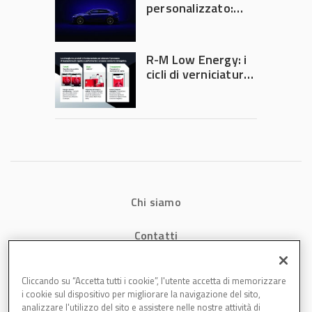
personalizzato:
quando la
verniciatura
diventa ingegneria
R-M Low Energy: i
di precisione
cicli di verniciatura
che riducono
consumi energetici,
tempi e costi in
carrozzeria
Chi siamo
Contatti
Privacy
Cliccando su “Accetta tutti i cookie”, l'utente accetta di memorizzare
i cookie sul dispositivo per migliorare la navigazione del sito,
Cookies
analizzare l'utilizzo del sito e assistere nelle nostre attività di