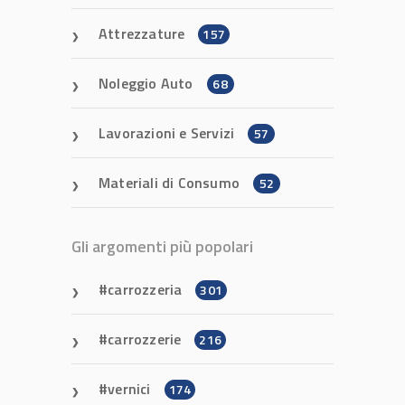
Attrezzature
157
Noleggio Auto
68
Lavorazioni e Servizi
57
Materiali di Consumo
52
Gli argomenti più popolari
carrozzeria
301
carrozzerie
216
vernici
174