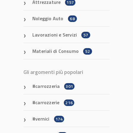
Attrezzature
157
Noleggio Auto
68
Lavorazioni e Servizi
57
Materiali di Consumo
52
Gli argomenti più popolari
carrozzeria
301
carrozzerie
216
vernici
174