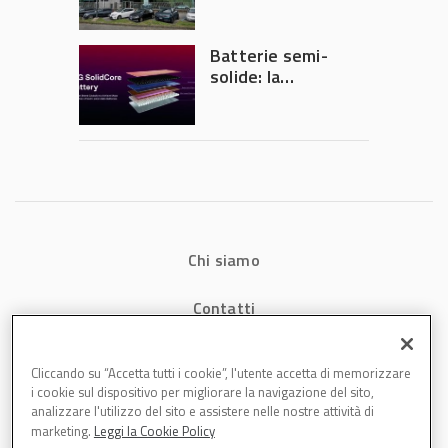
Lombardia
Batterie semi-
solide: la
tecnologia che
potrebbe
accelerare la
rivoluzione
dell’auto elettrica
Chi siamo
Contatti
Privacy
Cliccando su “Accetta tutti i cookie”, l'utente accetta di memorizzare
i cookie sul dispositivo per migliorare la navigazione del sito,
Cookies
analizzare l'utilizzo del sito e assistere nelle nostre attività di
marketing.
Leggi la Cookie Policy