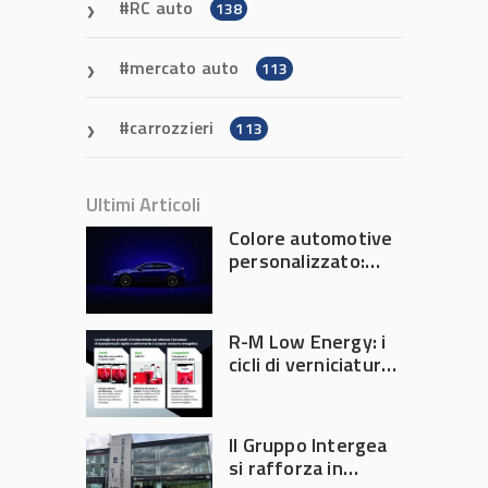
RC auto
138
mercato auto
113
carrozzieri
113
Ultimi Articoli
Colore automotive
personalizzato:
quando la
verniciatura
diventa ingegneria
R-M Low Energy: i
di precisione
cicli di verniciatura
che riducono
consumi energetici,
tempi e costi in
Il Gruppo Intergea
carrozzeria
si rafforza in